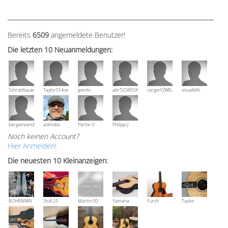
Bereits
6509
angemeldete Benutzer!
Die letzten 10 Neuanmeldungen:
Schrattbauer
Taylor514ce
gemlo
abrTjQWSSXuVznPolE
rprgwYZARUTZQyCWESpD
visualkit6
bargainsandmore
askhobo
Parlor-0
Philipp-J
Noch keinen Account?
Hier Anmelden!
Die neuesten 10 Kleinanzeigen:
BOHEMIAN
Stoll 25
Martin 00-
Yamaha
Furch
Taylor
Rozawood
anniversary
18V, Bj 2016
NCX 900 R
Vintage 3
Grand
Bestzustand
OM-SR
Auditorium
XX-RS