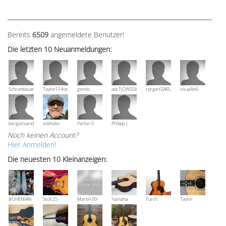
Bereits
6509
angemeldete Benutzer!
Die letzten 10 Neuanmeldungen:
Schrattbauer
Taylor514ce
gemlo
abrTjQWSSXuVznPolE
rprgwYZARUTZQyCWESpD
visualkit6
bargainsandmore
askhobo
Parlor-0
Philipp-J
Noch keinen Account?
Hier Anmelden!
Die neuesten 10 Kleinanzeigen:
BOHEMIAN
Stoll 25
Martin 00-
Yamaha
Furch
Taylor
Rozawood
anniversary
18V, Bj 2016
NCX 900 R
Vintage 3
Grand
Bestzustand
OM-SR
Auditorium
XX-RS