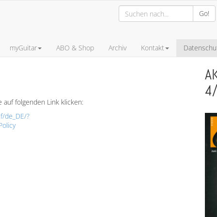
Go!
myGuitar
ABO & Shop
Archiv
Kontakt
Datenschut
A
4
auf folgenden Link klicken:
f/de_DE/?
olicy