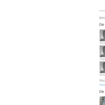
Ber
Die
Schra
rprg
Parlo
Noc
Hie
Die