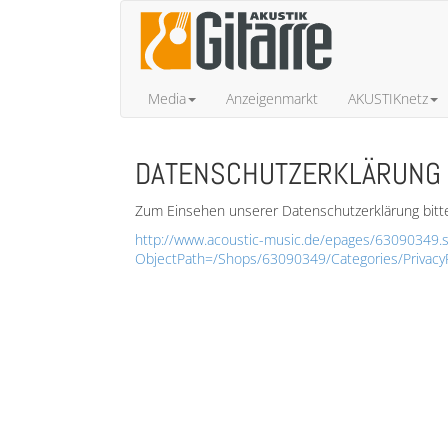
Media
Anzeigenmarkt
AKUSTIKnetz
DATENSCHUTZERKLÄRUNG
Zum Einsehen unserer Datenschutzerklärung bitte 
http://www.acoustic-music.de/epages/63090349.s
ObjectPath=/Shops/63090349/Categories/PrivacyP