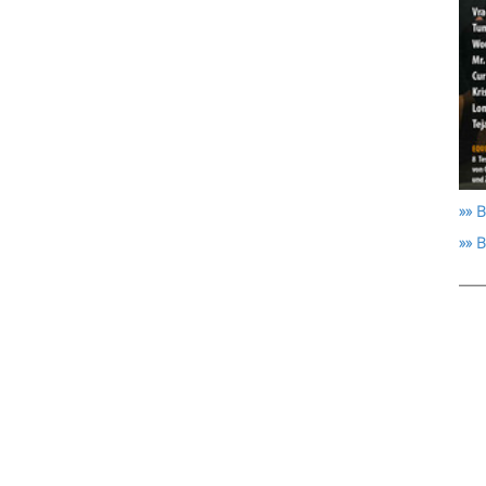
»» B
»» 