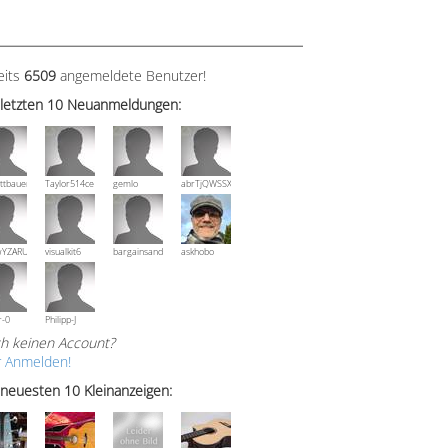
eits
6509
angemeldete Benutzer!
 letzten 10 Neuanmeldungen:
ttbauer
Taylor514ce
gemlo
abrTjQWSSXuVznPolE
wYZARUTZQyCWESpD
visualkit6
bargainsandmore
askhobo
r-0
Philipp-J
h keinen Account?
r Anmelden!
 neuesten 10 Kleinanzeigen: