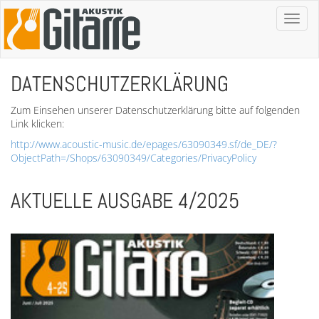
Toggl
naviga
DATENSCHUTZERKLÄRUNG
Zum Einsehen unserer Datenschutzerklärung bitte auf folgenden
Link klicken:
http://www.acoustic-music.de/epages/63090349.sf/de_DE/?
ObjectPath=/Shops/63090349/Categories/PrivacyPolicy
AKTUELLE AUSGABE 4/2025