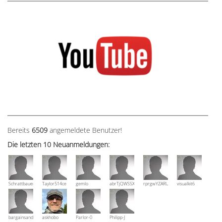
Bereits
6509
angemeldete Benutzer!
Die letzten 10 Neuanmeldungen:
Schrattbauer
Taylor514ce
gemlo
abrTjQWSSXuVznPolE
rprgwYZARUTZQyCWESpD
visualkit6
bargainsandmore
askhobo
Parlor-0
Philipp-J