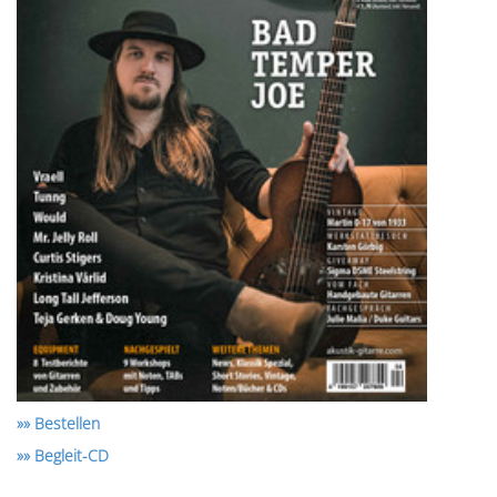
»» Bestellen
»» Begleit-CD