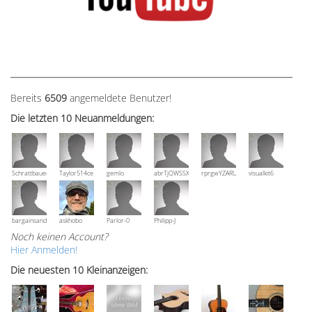
Bereits
6509
angemeldete Benutzer!
Die letzten 10 Neuanmeldungen:
Schrattbauer
Taylor514ce
gemlo
abrTjQWSSXuVznPolE
rprgwYZARUTZQyCWESpD
visualkit6
bargainsandmore
askhobo
Parlor-0
Philipp-J
Noch keinen Account?
Hier Anmelden!
Die neuesten 10 Kleinanzeigen: