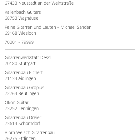
67433 Neustadt an der Weinstraße
Kallenbach Guitars
68753 Waghäusel
Feine Gitarren und Lauten – Michael Sander
69168 Wiesloch
70001 - 79999
Gitarrenwerkstatt Dessl
70180 Stuttgart
Gitarrenbau Eichert
71134 Aidlingen
Gitarrenbau Gropius
72764 Reutlingen
Okon Guitar
73252 Lenningen
Gitarrenbau Dreier
73614 Schorndorf
Björn Welsch Gitarrenbau
76275 Ettlingen