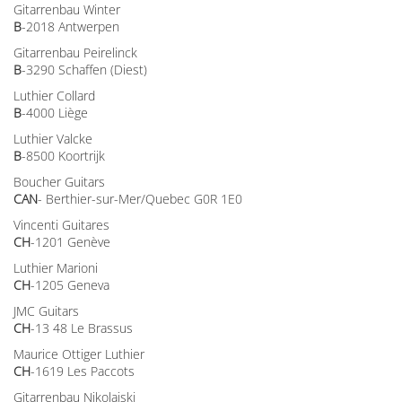
Gitarrenbau Winter
B
-2018 Antwerpen
Gitarrenbau Peirelinck
B
-3290 Schaffen (Diest)
Luthier Collard
B
-4000 Liège
Luthier Valcke
B
-8500 Koortrijk
Boucher Guitars
CAN
- Berthier-sur-Mer/Quebec G0R 1E0
Vincenti Guitares
CH
-1201 Genève
Luthier Marioni
CH
-1205 Geneva
JMC Guitars
CH
-13 48 Le Brassus
Maurice Ottiger Luthier
CH
-1619 Les Paccots
Gitarrenbau Nikolaiski