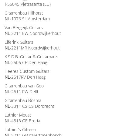
I
-55045 Pietrasanta (LU)
Gitarrenbau Hilhorst
NL
-1076 SL Amsterdam
Van Bergeijk Guitars
NL
-2211 EW Noordwijkerhout
Elferink Guitars
NL
-2211MR Noordwijkerhout
K.S.D.B. Guitar & Guitarparts
NL
-2506 CE Den Haag
Heeres Custom Guitars
NL
-2517RV Den Haag
Gitarrenbau van Gool
NL
-2611 PW Delft
Gitarrenbau Bosma
NL
-3311 CS CS Dordrecht
Luthier Moust
NL
-4813 GE Breda
Luthier's Gitaren
NL
-5211 GB s'Hertogenbosch