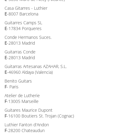
Casa Gitarres - Luthier
E
-8007 Barcelona
Guitarres Camps SL
E
-17834 Porqueres
Conde Hermanos Suces.
E
-28013 Madrid
Guitarras Conde
E
-28013 Madrid
Guitarras Artesanas AZAHAR, S.L.
E
-46960 Aldaya (Valencia)
Benito Guitars
F
- Paris
Atelier de Lutherie
F
-13005 Marseille
Guitares Maurice Dupont
F
-16100 Boutiers St. Trojan (Cognac)
Luthier Fanton d'Andon
F
-28200 Chateaudun