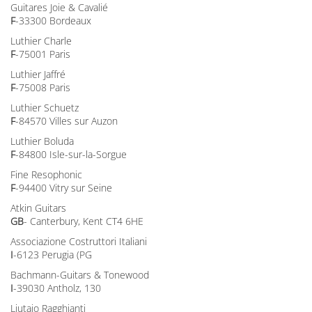
Guitares Joie & Cavalié
F
-33300 Bordeaux
Luthier Charle
F
-75001 Paris
Luthier Jaffré
F
-75008 Paris
Luthier Schuetz
F
-84570 Villes sur Auzon
Luthier Boluda
F
-84800 Isle-sur-la-Sorgue
Fine Resophonic
F
-94400 Vitry sur Seine
Atkin Guitars
GB
- Canterbury, Kent CT4 6HE
Associazione Costruttori Italiani
I
-6123 Perugia (PG
Bachmann-Guitars & Tonewood
I
-39030 Antholz, 130
Liutaio Ragghianti