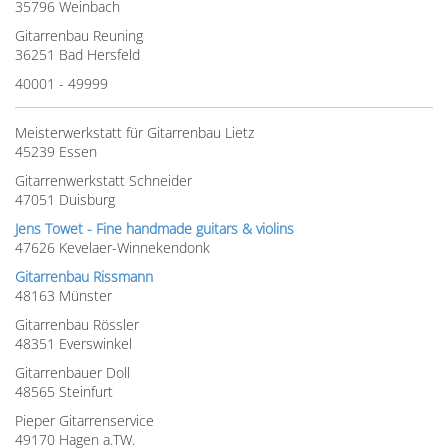
35796 Weinbach
Gitarrenbau Reuning
36251 Bad Hersfeld
40001 - 49999
Meisterwerkstatt für Gitarrenbau Lietz
45239 Essen
Gitarrenwerkstatt Schneider
47051 Duisburg
Jens Towet - Fine handmade guitars & violins
47626 Kevelaer-Winnekendonk
Gitarrenbau Rissmann
48163 Münster
Gitarrenbau Rössler
48351 Everswinkel
Gitarrenbauer Doll
48565 Steinfurt
Pieper Gitarrenservice
49170 Hagen a.TW.