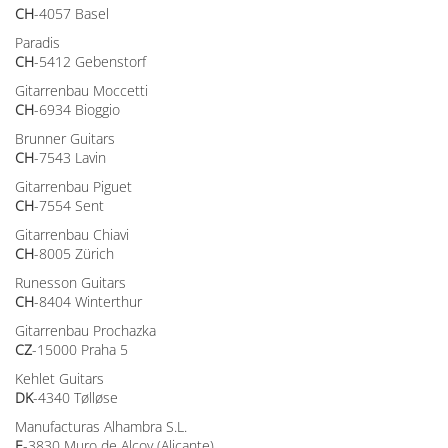
CH
-4057 Basel
Paradis
CH
-5412 Gebenstorf
Gitarrenbau Moccetti
CH
-6934 Bioggio
Brunner Guitars
CH
-7543 Lavin
Gitarrenbau Piguet
CH
-7554 Sent
Gitarrenbau Chiavi
CH
-8005 Zürich
Runesson Guitars
CH
-8404 Winterthur
Gitarrenbau Prochazka
CZ
-15000 Praha 5
Kehlet Guitars
DK
-4340 Tølløse
Manufacturas Alhambra S.L.
E
-3830 Muro de Alcoy (Alicante)