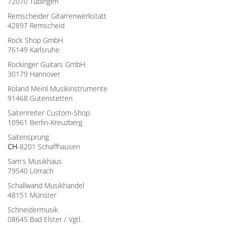
72070 Tübingen
Remscheider Gitarrenwerkstatt
42897 Remscheid
Rock Shop GmbH
76149 Karlsruhe
Rockinger Guitars GmbH
30179 Hannover
Roland Meinl Musikinstrumente
91468 Gutenstetten
Saitenreiter Custom-Shop
10961 Berlin-Kreuzberg
Saitensprung
CH
-8201 Schaffhausen
Sam's Musikhaus
79540 Lörrach
Schallwand Musikhandel
48151 Münster
Schneidermusik
08645 Bad Elster / Vgtl.