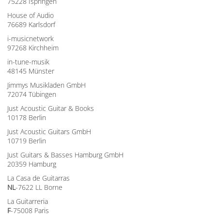
75228 Ispringen
House of Audio
76689 Karlsdorf
i-musicnetwork
97268 Kirchheim
in-tune-musik
48145 Münster
Jimmys Musikladen GmbH
72074 Tübingen
Just Acoustic Guitar & Books
10178 Berlin
Just Acoustic Guitars GmbH
10719 Berlin
Just Guitars & Basses Hamburg GmbH
20359 Hamburg
La Casa de Guitarras
NL
-7622 LL Borne
La Guitarreria
F
-75008 Paris