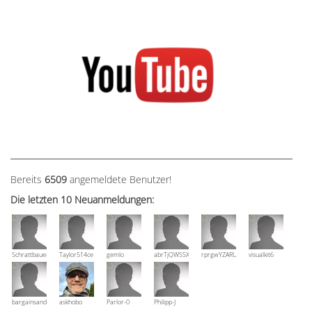
Bereits
6509
angemeldete Benutzer!
Die letzten 10 Neuanmeldungen:
Schrattbauer
Taylor514ce
gemlo
abrTjQWSSXuVznPolE
rprgwYZARUTZQyCWESpD
visualkit6
bargainsandmore
askhobo
Parlor-0
Philipp-J