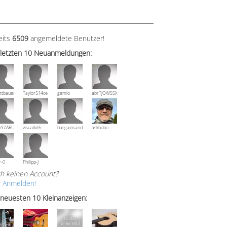
eits
6509
angemeldete Benutzer!
 letzten 10 Neuanmeldungen:
ttbauer
Taylor514ce
gemlo
abrTjQWSSXuVznPolE
wYZARUTZQyCWESpD
visualkit6
bargainsandmore
askhobo
r-0
Philipp-J
h keinen Account?
r Anmelden!
 neuesten 10 Kleinanzeigen: