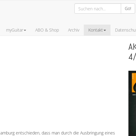
Go!
myGuitar
ABO & Shop
Archiv
Kontakt
Datenschut
A
4
 Hamburg entschieden, dass man durch die Ausbringung eines