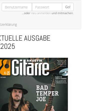
Go!
…oder
neu anmelden
und mitmachen.
zerklärung
KTUELLE AUSGABE
/2025