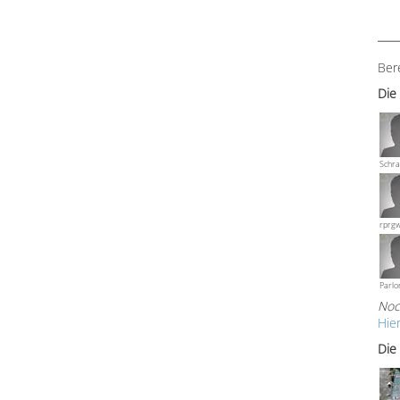
Ber
Die
Schra
rprg
Parlo
Noc
Hie
Die