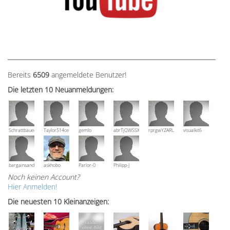
Bereits
6509
angemeldete Benutzer!
Die letzten 10 Neuanmeldungen:
Schrattbauer
Taylor514ce
gemlo
abrTjQWSSXuVznPolE
rprgwYZARUTZQyCWESpD
visualkit6
bargainsandmore
askhobo
Parlor-0
Philipp-J
Noch keinen Account?
Hier Anmelden!
Die neuesten 10 Kleinanzeigen: