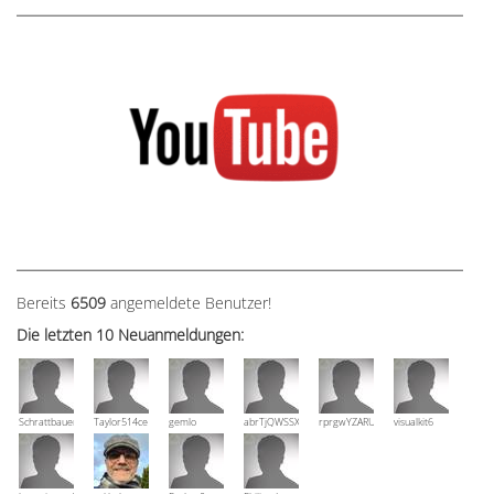
Bereits
6509
angemeldete Benutzer!
Die letzten 10 Neuanmeldungen:
Schrattbauer
Taylor514ce
gemlo
abrTjQWSSXuVznPolE
rprgwYZARUTZQyCWESpD
visualkit6