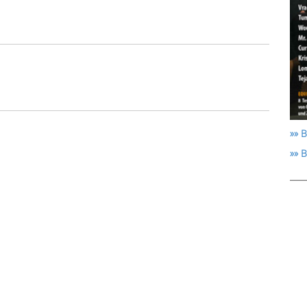
»» B
»» 