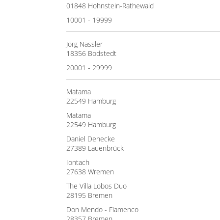
01848 Hohnstein-Rathewald
10001 - 19999
Jörg Nassler
18356 Bodstedt
20001 - 29999
Matama
22549 Hamburg
Matama
22549 Hamburg
Daniel Denecke
27389 Lauenbrück
Iontach
27638 Wremen
The Villa Lobos Duo
28195 Bremen
Don Mendo - Flamenco
28357 Bremen