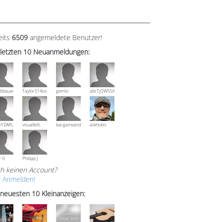
eits
6509
angemeldete Benutzer!
 letzten 10 Neuanmeldungen:
ttbauer
Taylor514ce
gemlo
abrTjQWSSXuVznPolE
wYZARUTZQyCWESpD
visualkit6
bargainsandmore
askhobo
r-0
Philipp-J
h keinen Account?
r Anmelden!
 neuesten 10 Kleinanzeigen: