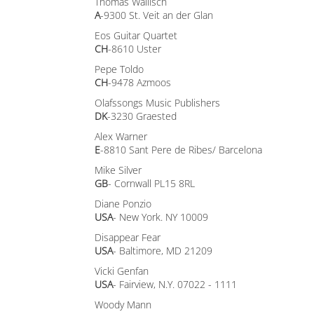
Thomas Wallisch
A
-9300 St. Veit an der Glan
Eos Guitar Quartet
CH
-8610 Uster
Pepe Toldo
CH
-9478 Azmoos
Olafssongs Music Publishers
DK
-3230 Graested
Alex Warner
E
-8810 Sant Pere de Ribes/ Barcelona
Mike Silver
GB
- Cornwall PL15 8RL
Diane Ponzio
USA
- New York. NY 10009
Disappear Fear
USA
- Baltimore, MD 21209
Vicki Genfan
USA
- Fairview, N.Y. 07022 - 1111
Woody Mann