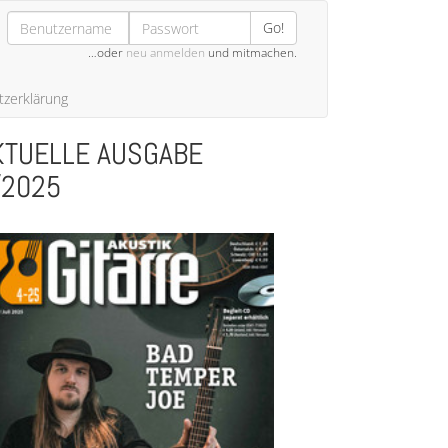
Go!
…oder
neu anmelden
und mitmachen.
zerklärung
KTUELLE AUSGABE
/2025