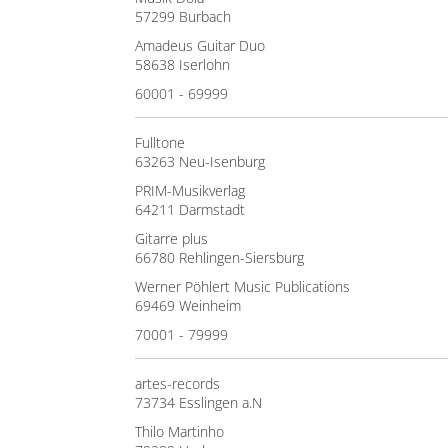
57299 Burbach
Amadeus Guitar Duo
58638 Iserlohn
60001 - 69999
Fulltone
63263 Neu-Isenburg
PRIM-Musikverlag
64211 Darmstadt
Gitarre plus
66780 Rehlingen-Siersburg
Werner Pöhlert Music Publications
69469 Weinheim
70001 - 79999
artes-records
73734 Esslingen a.N
Thilo Martinho