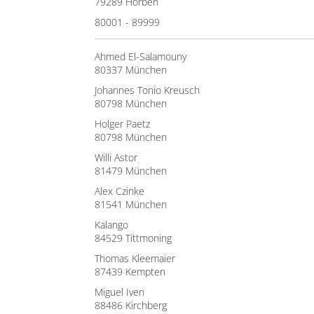
79289 Horben
80001 - 89999
Ahmed El-Salamouny
80337 München
Johannes Tonio Kreusch
80798 München
Holger Paetz
80798 München
Willi Astor
81479 München
Alex Czinke
81541 München
Kalango
84529 Tittmoning
Thomas Kleemaier
87439 Kempten
Miguel Iven
88486 Kirchberg