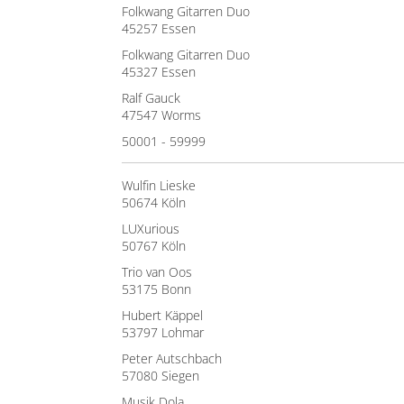
Folkwang Gitarren Duo
45257 Essen
Folkwang Gitarren Duo
45327 Essen
Ralf Gauck
47547 Worms
50001 - 59999
Wulfin Lieske
50674 Köln
LUXurious
50767 Köln
Trio van Oos
53175 Bonn
Hubert Käppel
53797 Lohmar
Peter Autschbach
57080 Siegen
Musik Dola