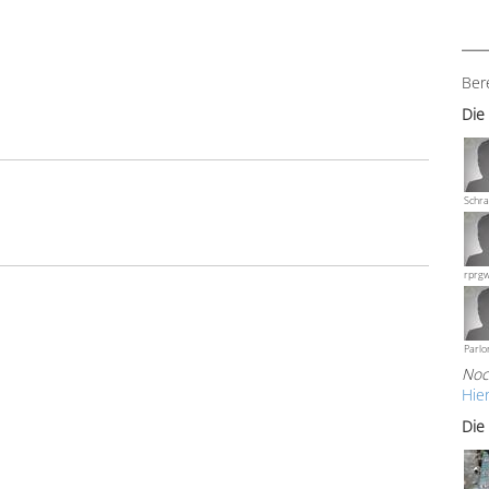
Ber
Die
Schra
rprg
Parlo
Noc
Hie
Die