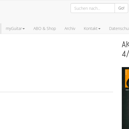
Go!
myGuitar
ABO & Shop
Archiv
Kontakt
Datenschut
A
4