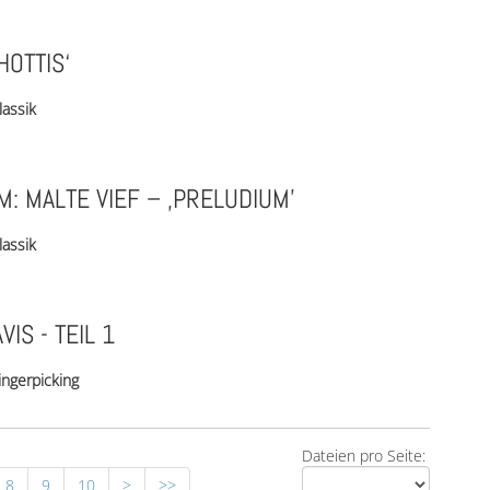
HOTTIS‘
lassik
: MALTE VIEF – ‚PRELUDIUM’
lassik
IS - TEIL 1
ingerpicking
Dateien pro Seite:
8
9
10
>
>>