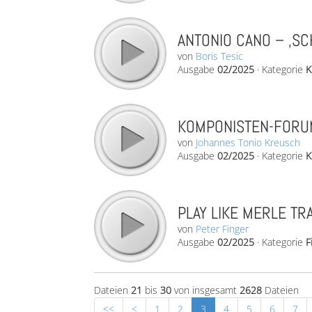
ANTONIO CANO – ‚SC
von
Boris Tesic
Ausgabe
02/2025
·
Kategorie
K
KOMPONISTEN-FORUM
von
Johannes Tonio Kreusch
Ausgabe
02/2025
·
Kategorie
K
PLAY LIKE MERLE TRAV
von
Peter Finger
Ausgabe
02/2025
·
Kategorie
F
Dateien
21
bis
30
von insgesamt
2628
Dateien
<<
<
1
2
3
4
5
6
7