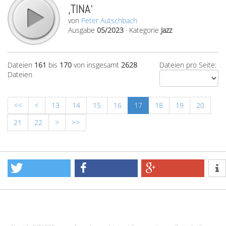
‚TINA‘
von
Peter Autschbach
Ausgabe
05/2023
·
Kategorie
Jazz
Dateien
161
bis
170
von insgesamt
2628
Dateien pro Seite:
Dateien
<<
<
13
14
15
16
17
18
19
20
21
22
>
>>
Design - Gestaltung - Umsetzung ©20015 MORENO media-it