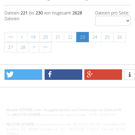
Dateien
221
bis
230
von insgesamt
2628
Dateien pro Seite:
Dateien
<<
<
19
20
21
22
23
24
25
26
27
28
>
>>
Design - Gestaltung - Umsetzung ©20015 MORENO media-it
Akustik-GITARRE.com - Ausgabenarchiv und Community zur Zeitschrift.
Die
AKUSTIK GITARRE
erscheint alle zwei Monate. · ISSN: 0946-9397
AKUSTIK GITARRE
ist eine Zeitschrift der ACOUSTIC MUSIC GmbH&Co.KG
Arndtstr. 20 · 49080 Osnabrück · Tel. +49 (0) 541 710020 · Fax +49 (0) 541
708667