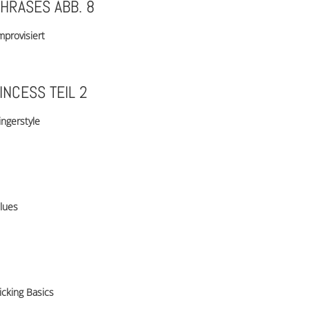
PHRASES ABB. 8
mprovisiert
NCESS TEIL 2
ingerstyle
lues
icking Basics