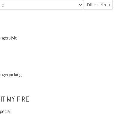
ingerstyle
ingerpicking
HT MY FIRE
pecial