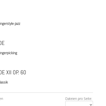
ingerstyle-Jazz
DE
ingerpicking
E XII OP. 60
lassik
en
Dateien pro Seite: