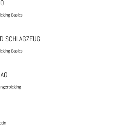
LO
icking Basics
ND SCHLAGZEUG
icking Basics
RAG
ingerpicking
atin