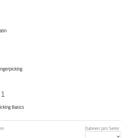
atin
ingerpicking
 1
icking Basics
en
Dateien pro Seite: