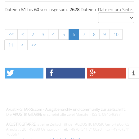
Dateien
51
bis
60
von insgesamt
2628
Dateien
Dateien pro Seite:
<<
<
2
3
4
5
6
7
8
9
10
11
>
>>
Design - Gestaltung - Umsetzung ©20015 MORENO media-it
Akustik-GITARRE.com - Ausgabenarchiv und Community zur Zeitschrift.
Die
AKUSTIK GITARRE
erscheint alle zwei Monate. · ISSN: 0946-9397
AKUSTIK GITARRE
ist eine Zeitschrift der ACOUSTIC MUSIC GmbH&Co.KG
Arndtstr. 20 · 49080 Osnabrück · Tel. +49 (0) 541 710020 · Fax +49 (0) 541
708667