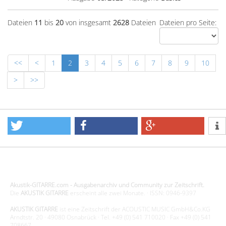
Dateien
11
bis
20
von insgesamt
2628
Dateien
Dateien pro Seite:
<<
<
1
2
3
4
5
6
7
8
9
10
>
>>
Design - Gestaltung - Umsetzung ©20015 MORENO media-it
Akustik-GITARRE.com - Ausgabenarchiv und Community zur Zeitschrift.
Die
AKUSTIK GITARRE
erscheint alle zwei Monate. · ISSN: 0946-9397
AKUSTIK GITARRE
ist eine Zeitschrift der ACOUSTIC MUSIC GmbH&Co.KG
Arndtstr. 20 · 49080 Osnabrück · Tel. +49 (0) 541 710020 · Fax +49 (0) 541
708667