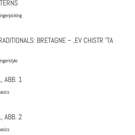
TTERNS
ingerpicking
ADITIONALS: BRETAGNE – ‚EV CHISTR ʼTA
ingerstyle
, ABB. 1
asics
, ABB. 2
asics