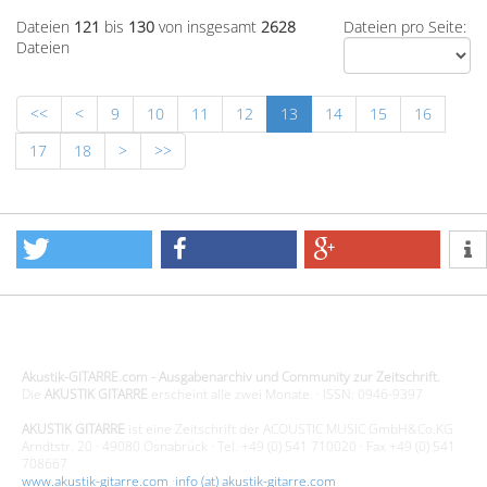
Dateien
121
bis
130
von insgesamt
2628
Dateien pro Seite:
Dateien
<<
<
9
10
11
12
13
14
15
16
17
18
>
>>
Design - Gestaltung - Umsetzung ©20015 MORENO media-it
Akustik-GITARRE.com - Ausgabenarchiv und Community zur Zeitschrift.
Die
AKUSTIK GITARRE
erscheint alle zwei Monate. · ISSN: 0946-9397
AKUSTIK GITARRE
ist eine Zeitschrift der ACOUSTIC MUSIC GmbH&Co.KG
Arndtstr. 20 · 49080 Osnabrück · Tel. +49 (0) 541 710020 · Fax +49 (0) 541
708667
www.akustik-gitarre.com
·
info (at) akustik-gitarre.com