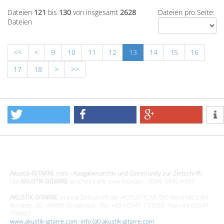
Dateien
121
bis
130
von insgesamt
2628
Dateien pro Seite:
Dateien
<<
<
9
10
11
12
13
14
15
16
17
18
>
>>
Design - Gestaltung - Umsetzung ©20015 MORENO media-it
Akustik-GITARRE.com - Ausgabenarchiv und Community zur Zeitschrift.
Die
AKUSTIK GITARRE
erscheint alle zwei Monate. · ISSN: 0946-9397
AKUSTIK GITARRE
ist eine Zeitschrift der ACOUSTIC MUSIC GmbH&Co.KG
Arndtstr. 20 · 49080 Osnabrück · Tel. +49 (0) 541 710020 · Fax +49 (0) 541
708667
www.akustik-gitarre.com
·
info (at) akustik-gitarre.com