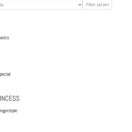
asics
pecial
INCESS
ingerstyle