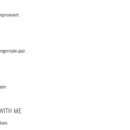
mprovisiert
ingerstyle-Jazz
atin
 WITH ME
lues