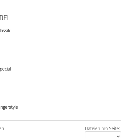
NDEL
lassik
pecial
ingerstyle
en
Dateien pro Seite: