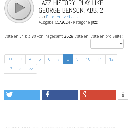
JAZZ-HISTORY: PLAY LIKE
GEORGE BENSON, ABB. 2
von
Peter Autschbach
Ausgabe
05/2024
·
Kategorie
Jazz
Dateien
71
bis
80
von insgesamt
2628
Dateien
Dateien pro Seite:
<<
<
4
5
6
7
8
9
10
11
12
13
>
>>
Design - Gestaltung - Umsetzung ©20015 MORENO media-it