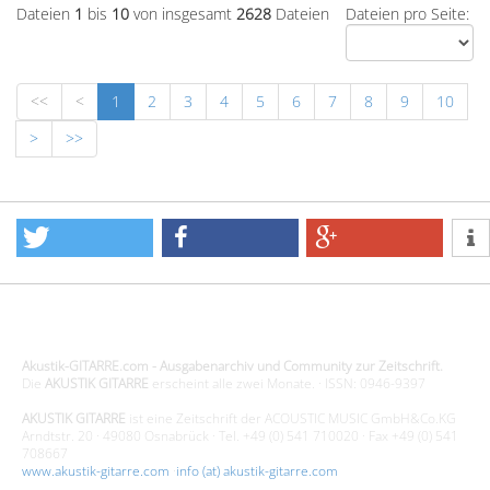
Dateien
1
bis
10
von insgesamt
2628
Dateien
Dateien pro Seite:
<<
<
1
2
3
4
5
6
7
8
9
10
>
>>
Design - Gestaltung - Umsetzung ©20015 MORENO media-it
Akustik-GITARRE.com - Ausgabenarchiv und Community zur Zeitschrift.
Die
AKUSTIK GITARRE
erscheint alle zwei Monate. · ISSN: 0946-9397
AKUSTIK GITARRE
ist eine Zeitschrift der ACOUSTIC MUSIC GmbH&Co.KG
Arndtstr. 20 · 49080 Osnabrück · Tel. +49 (0) 541 710020 · Fax +49 (0) 541
708667
www.akustik-gitarre.com
·
info (at) akustik-gitarre.com