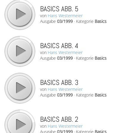
BASICS ABB. 5
von
Hans Westermeier
Ausgabe
03/1999
·
Kategorie
Basics
BASICS ABB. 4
von
Hans Westermeier
Ausgabe
03/1999
·
Kategorie
Basics
BASICS ABB. 3
von
Hans Westermeier
Ausgabe
03/1999
·
Kategorie
Basics
BASICS ABB. 2
von
Hans Westermeier
Ausgabe
03/1999
·
Kategorie
Basics