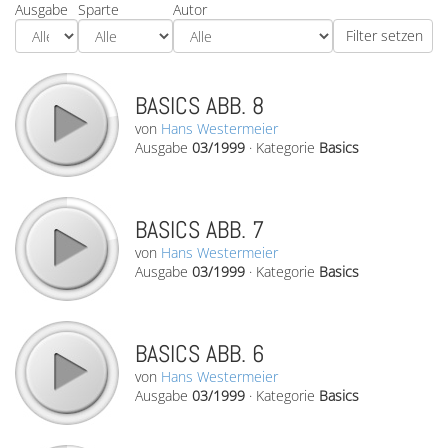
Ausgabe
Sparte
Autor
BASICS ABB. 8
von
Hans Westermeier
Ausgabe
03/1999
·
Kategorie
Basics
BASICS ABB. 7
von
Hans Westermeier
Ausgabe
03/1999
·
Kategorie
Basics
BASICS ABB. 6
von
Hans Westermeier
Ausgabe
03/1999
·
Kategorie
Basics