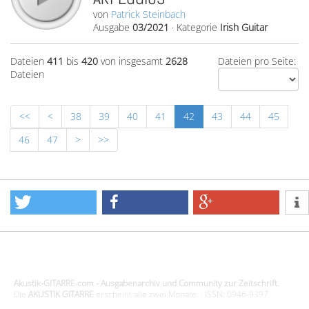
von
Patrick Steinbach
Ausgabe
03/2021
·
Kategorie
Irish Guitar
Dateien
411
bis
420
von insgesamt
2628
Dateien pro Seite:
Dateien
<<
<
38
39
40
41
42
43
44
45
46
47
>
>>
Design - Gestaltung - Umsetzung ©20015 MORENO media-it
Akustik-GITARRE.com - Ausgabenarchiv und Community zur Zeitschrift.
Die
AKUSTIK GITARRE
erscheint alle zwei Monate. · ISSN: 0946-9397