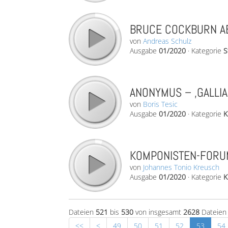
BRUCE COCKBURN AB
von
Andreas Schulz
Ausgabe
01/2020
·
Kategorie
S
ANONYMUS – ‚GALLIA
von
Boris Tesic
Ausgabe
01/2020
·
Kategorie
K
KOMPONISTEN-FORUM
von
Johannes Tonio Kreusch
Ausgabe
01/2020
·
Kategorie
K
Dateien
521
bis
530
von insgesamt
2628
Dateien
<<
<
49
50
51
52
53
54