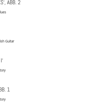
‘, ABB. 2
lues
rish Guitar
I‘
tory
B. 1
tory