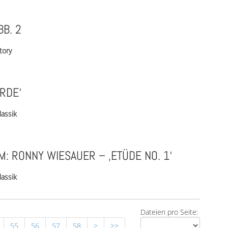
B. 2
tory
RDE‘
lassik
: RONNY WIESAUER – ‚ETÜDE NO. 1‘
lassik
Dateien pro Seite:
55
56
57
58
>
>>