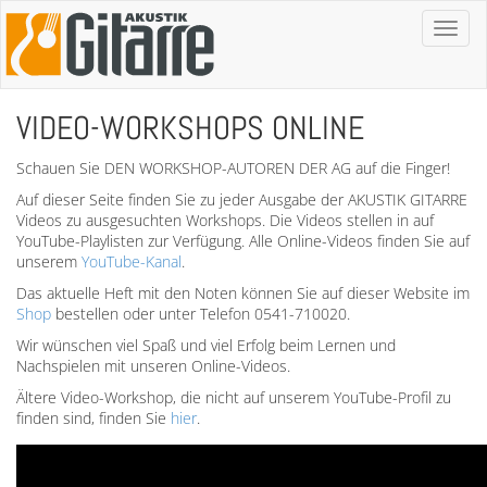
Toggl
naviga
VIDEO-WORKSHOPS ONLINE
Schauen Sie DEN WORKSHOP-AUTOREN DER AG auf die Finger!
Auf dieser Seite finden Sie zu jeder Ausgabe der AKUSTIK GITARRE
Videos zu ausgesuchten Workshops. Die Videos stellen in auf
YouTube-Playlisten zur Verfügung. Alle Online-Videos finden Sie auf
unserem
YouTube-Kanal
.
Das aktuelle Heft mit den Noten können Sie auf dieser Website im
Shop
bestellen oder unter Telefon 0541-710020.
Wir wünschen viel Spaß und viel Erfolg beim Lernen und
Nachspielen mit unseren Online-Videos.
Ältere Video-Workshop, die nicht auf unserem YouTube-Profil zu
finden sind, finden Sie
hier
.