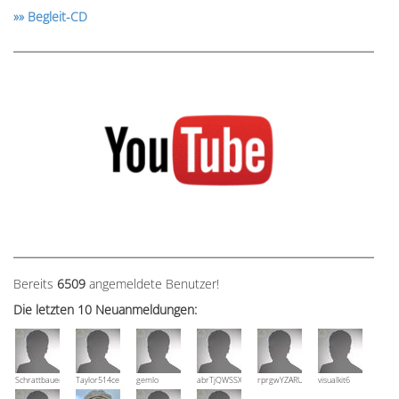
»» Begleit-CD
Bereits
6509
angemeldete Benutzer!
Die letzten 10 Neuanmeldungen:
Schrattbauer
Taylor514ce
gemlo
abrTjQWSSXuVznPolE
rprgwYZARUTZQyCWESpD
visualkit6