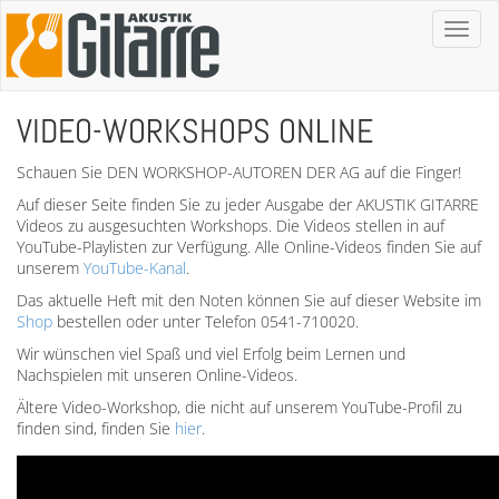
Toggl
naviga
VIDEO-WORKSHOPS ONLINE
Schauen Sie DEN WORKSHOP-AUTOREN DER AG auf die Finger!
Auf dieser Seite finden Sie zu jeder Ausgabe der AKUSTIK GITARRE
Videos zu ausgesuchten Workshops. Die Videos stellen in auf
YouTube-Playlisten zur Verfügung. Alle Online-Videos finden Sie auf
unserem
YouTube-Kanal
.
Das aktuelle Heft mit den Noten können Sie auf dieser Website im
Shop
bestellen oder unter Telefon 0541-710020.
Wir wünschen viel Spaß und viel Erfolg beim Lernen und
Nachspielen mit unseren Online-Videos.
Ältere Video-Workshop, die nicht auf unserem YouTube-Profil zu
finden sind, finden Sie
hier
.