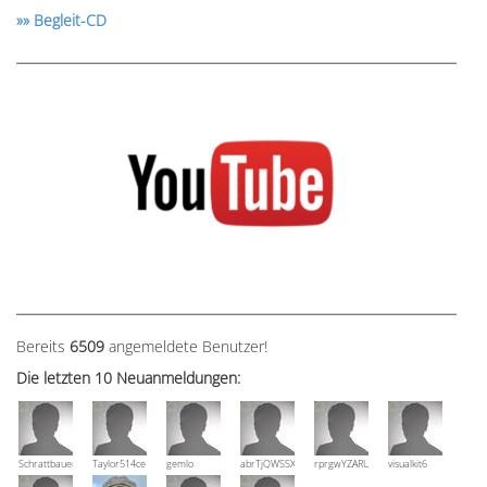
»» Begleit-CD
Bereits
6509
angemeldete Benutzer!
Die letzten 10 Neuanmeldungen:
Schrattbauer
Taylor514ce
gemlo
abrTjQWSSXuVznPolE
rprgwYZARUTZQyCWESpD
visualkit6