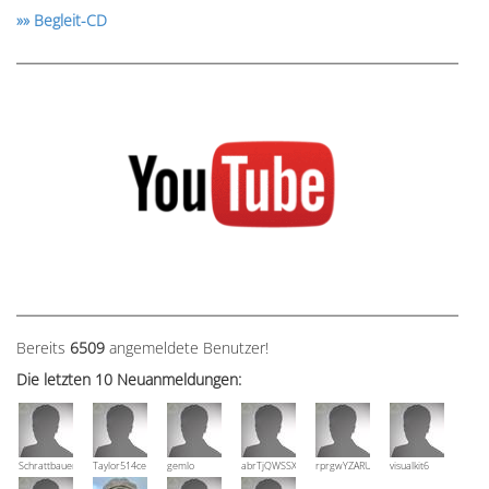
»» Begleit-CD
Bereits
6509
angemeldete Benutzer!
Die letzten 10 Neuanmeldungen:
Schrattbauer
Taylor514ce
gemlo
abrTjQWSSXuVznPolE
rprgwYZARUTZQyCWESpD
visualkit6