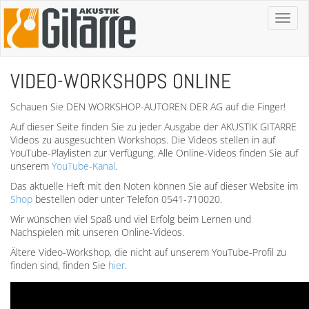
Toggl
naviga
VIDEO-WORKSHOPS ONLINE
Schauen Sie DEN WORKSHOP-AUTOREN DER AG auf die Finger!
Auf dieser Seite finden Sie zu jeder Ausgabe der AKUSTIK GITARRE
Videos zu ausgesuchten Workshops. Die Videos stellen in auf
YouTube-Playlisten zur Verfügung. Alle Online-Videos finden Sie auf
unserem
YouTube-Kanal
.
Das aktuelle Heft mit den Noten können Sie auf dieser Website im
Shop
bestellen oder unter Telefon 0541-710020.
Wir wünschen viel Spaß und viel Erfolg beim Lernen und
Nachspielen mit unseren Online-Videos.
Ältere Video-Workshop, die nicht auf unserem YouTube-Profil zu
finden sind, finden Sie
hier
.