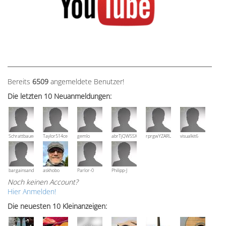
Bereits
6509
angemeldete Benutzer!
Die letzten 10 Neuanmeldungen:
Schrattbauer
Taylor514ce
gemlo
abrTjQWSSXuVznPolE
rprgwYZARUTZQyCWESpD
visualkit6
bargainsandmore
askhobo
Parlor-0
Philipp-J
Noch keinen Account?
Hier Anmelden!
Die neuesten 10 Kleinanzeigen: