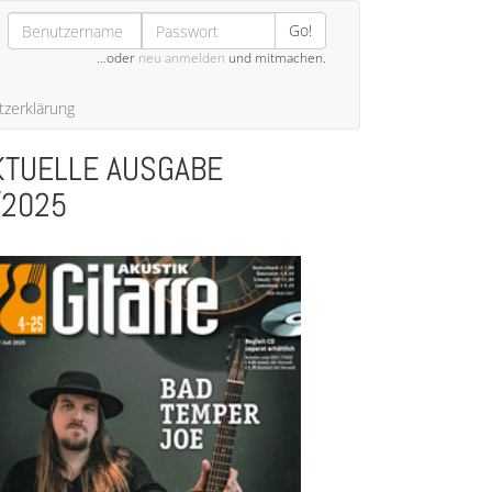
Go!
…oder
neu anmelden
und mitmachen.
zerklärung
KTUELLE AUSGABE
/2025