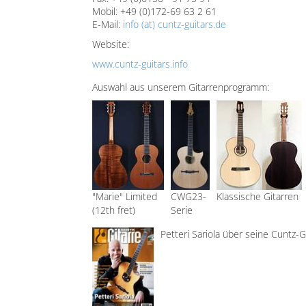
Mobil: +49 (0)172-69 63 2 61
E-Mail:
info (at) cuntz-guitars.de
Website:
www.cuntz-guitars.info
Auswahl aus unserem Gitarrenprogramm:
"Marie" Limited
CWG23-
Klassische Gitarren
(12th fret)
Serie
Petteri Sariola über seine Cuntz-Gi