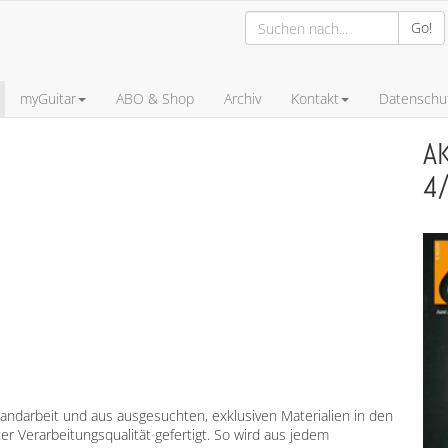
Go!
myGuitar
ABO & Shop
Archiv
Kontakt
Datenschut
A
4
Handarbeit und aus ausgesuchten, exklusiven Materialien in den
 Verarbeitungsqualität gefertigt. So wird aus jedem