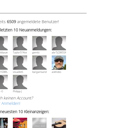
eits
6509
angemeldete Benutzer!
 letzten 10 Neuanmeldungen:
ttbauer
Taylor514ce
gemlo
abrTjQWSSXuVznPolE
wYZARUTZQyCWESpD
visualkit6
bargainsandmore
askhobo
r-0
Philipp-J
h keinen Account?
r Anmelden!
 neuesten 10 Kleinanzeigen: