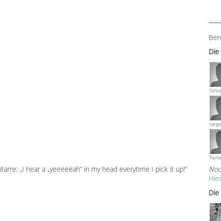
Ber
Die
Schra
rprg
Parlo
tarre: „I hear a „yeeeeeah” in my head everytime I pick it up!”
Noc
Hie
Die