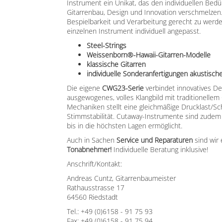
Instrument ein Unikat, das den individuellen Bedü
Gitarrenbau, Design und Innovation verschmelzen. 
Bespielbarkeit und Verarbeitung gerecht zu werd
einzelnen Instrument individuell angepasst.
Steel-Strings
Weissenborn®-Hawaii-Gitarren-Modelle
klassische Gitarren
individuelle Sonderanfertigungen akustisch
Die eigene
CWG23-Serie
verbindet innovatives De
ausgewogenes, volles Klangbild mit traditionellem 
Mechaniken stellt eine gleichmäßige Drucklast/Sc
Stimmstabilität. Cutaway-Instrumente sind zude
bis in die höchsten Lagen ermöglicht.
Auch in Sachen
Service und Reparaturen
sind wir 
Tonabnehmer!
Individuelle Beratung inklusive!
Anschrift/Kontakt:
Andreas Cuntz, Gitarrenbaumeister
Rathausstrasse 17
64560 Riedstadt
Tel.: +49 (0)6158 - 91 75 93
Fax: +49 (0)6158 - 91 75 94