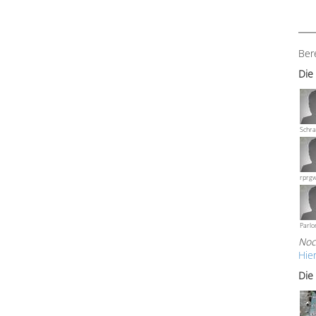
Ber
Die
Schra
rprg
Parlo
Noc
Hie
Die