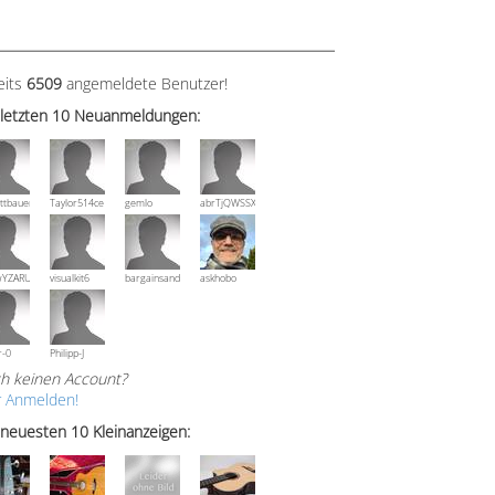
eits
6509
angemeldete Benutzer!
 letzten 10 Neuanmeldungen:
ttbauer
Taylor514ce
gemlo
abrTjQWSSXuVznPolE
wYZARUTZQyCWESpD
visualkit6
bargainsandmore
askhobo
r-0
Philipp-J
h keinen Account?
r Anmelden!
 neuesten 10 Kleinanzeigen: