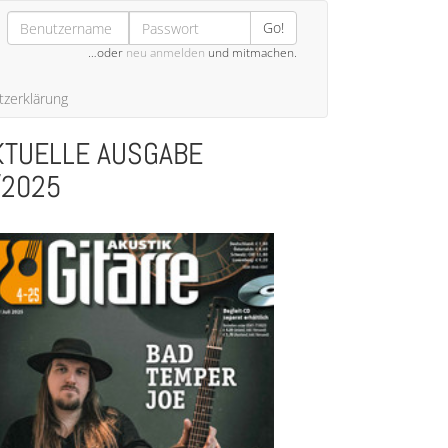
Go!
…oder
neu anmelden
und mitmachen.
zerklärung
KTUELLE AUSGABE
/2025