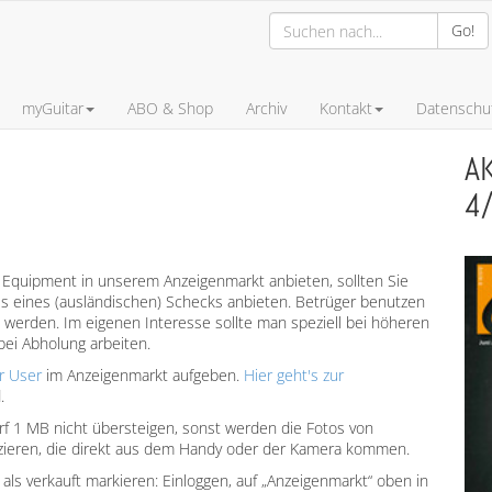
Go!
myGuitar
ABO & Shop
Archiv
Kontakt
Datenschut
A
4
 Equipment in unserem Anzeigenmarkt anbieten, sollten Sie
ls eines (ausländischen) Schecks anbieten. Betrüger benutzen
 werden. Im eigenen Interesse sollte man speziell bei höheren
ei Abholung arbeiten.
er User
im Anzeigenmarkt aufgeben.
Hier geht's zur
.
f 1 MB nicht übersteigen, sonst werden die Fotos von
duzieren, die direkt aus dem Handy oder der Kamera kommen.
als verkauft markieren: Einloggen, auf „Anzeigenmarkt“ oben in