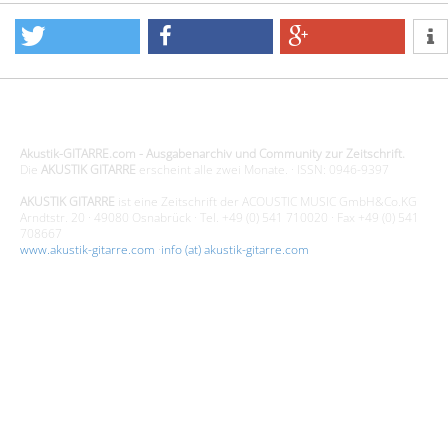
Spain)
Design - Gestaltung - Umsetzung ©20015 MORENO media-it
Akustik-GITARRE.com - Ausgabenarchiv und Community zur Zeitschrift.
Die
AKUSTIK GITARRE
erscheint alle zwei Monate. · ISSN: 0946-9397
AKUSTIK GITARRE
ist eine Zeitschrift der ACOUSTIC MUSIC GmbH&Co.KG
Arndtstr. 20 · 49080 Osnabrück · Tel. +49 (0) 541 710020 · Fax +49 (0) 541
708667
www.akustik-gitarre.com
·
info (at) akustik-gitarre.com