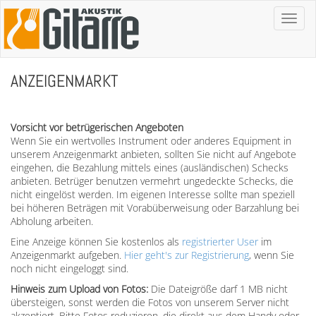
Toggl
naviga
ANZEIGENMARKT
Vorsicht vor betrügerischen Angeboten
Wenn Sie ein wertvolles Instrument oder anderes Equipment in
unserem Anzeigenmarkt anbieten, sollten Sie nicht auf Angebote
eingehen, die Bezahlung mittels eines (ausländischen) Schecks
anbieten. Betrüger benutzen vermehrt ungedeckte Schecks, die
nicht eingelöst werden. Im eigenen Interesse sollte man speziell
bei höheren Beträgen mit Vorabüberweisung oder Barzahlung bei
Abholung arbeiten.
Eine Anzeige können Sie kostenlos als
registrierter User
im
Anzeigenmarkt aufgeben.
Hier geht's zur Registrierung
, wenn Sie
noch nicht eingeloggt sind.
Hinweis zum Upload von Fotos:
Die Dateigröße darf 1 MB nicht
übersteigen, sonst werden die Fotos von unserem Server nicht
akzeptiert. Bitte Fotos reduzieren, die direkt aus dem Handy oder