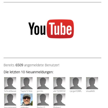
Bereits
6509
angemeldete Benutzer!
Die letzten 10 Neuanmeldungen:
Schrattbauer
Taylor514ce
gemlo
abrTjQWSSXuVznPolE
rprgwYZARUTZQyCWESpD
visualkit6
bargainsandmore
askhobo
Parlor-0
Philipp-J