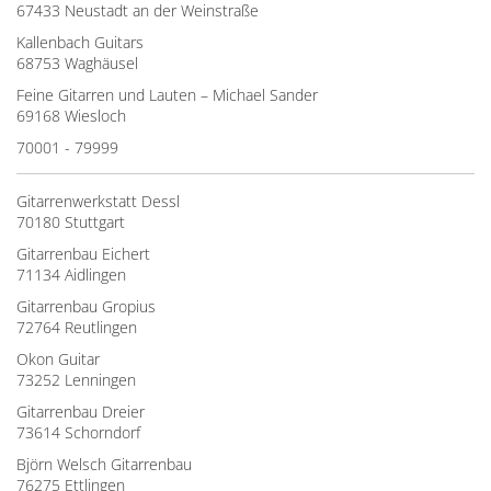
67433 Neustadt an der Weinstraße
Kallenbach Guitars
68753 Waghäusel
Feine Gitarren und Lauten – Michael Sander
69168 Wiesloch
70001 - 79999
Gitarrenwerkstatt Dessl
70180 Stuttgart
Gitarrenbau Eichert
71134 Aidlingen
Gitarrenbau Gropius
72764 Reutlingen
Okon Guitar
73252 Lenningen
Gitarrenbau Dreier
73614 Schorndorf
Björn Welsch Gitarrenbau
76275 Ettlingen