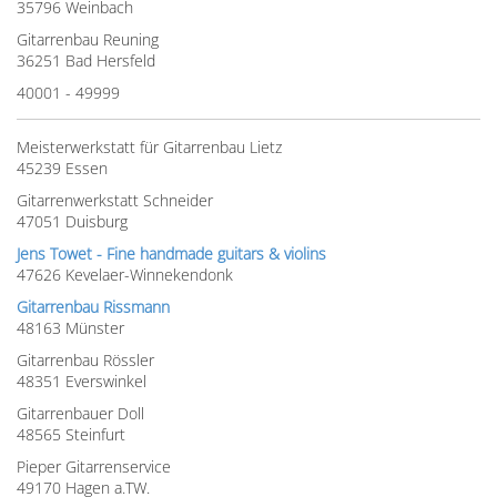
35796 Weinbach
Gitarrenbau Reuning
36251 Bad Hersfeld
40001 - 49999
Meisterwerkstatt für Gitarrenbau Lietz
45239 Essen
Gitarrenwerkstatt Schneider
47051 Duisburg
Jens Towet - Fine handmade guitars & violins
47626 Kevelaer-Winnekendonk
Gitarrenbau Rissmann
48163 Münster
Gitarrenbau Rössler
48351 Everswinkel
Gitarrenbauer Doll
48565 Steinfurt
Pieper Gitarrenservice
49170 Hagen a.TW.