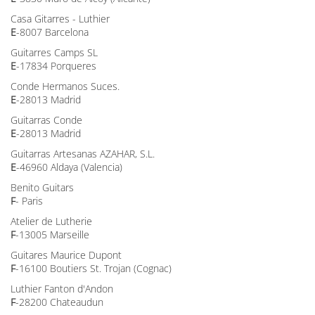
Casa Gitarres - Luthier
E
-8007 Barcelona
Guitarres Camps SL
E
-17834 Porqueres
Conde Hermanos Suces.
E
-28013 Madrid
Guitarras Conde
E
-28013 Madrid
Guitarras Artesanas AZAHAR, S.L.
E
-46960 Aldaya (Valencia)
Benito Guitars
F
- Paris
Atelier de Lutherie
F
-13005 Marseille
Guitares Maurice Dupont
F
-16100 Boutiers St. Trojan (Cognac)
Luthier Fanton d'Andon
F
-28200 Chateaudun