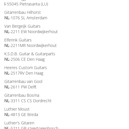
I
-55045 Pietrasanta (LU)
Gitarrenbau Hilhorst
NL
-1076 SL Amsterdam
Van Bergeijk Guitars
NL
-2211 EW Noordwijkerhout
Elferink Guitars
NL
-2211MR Noordwijkerhout
K.S.D.B. Guitar & Guitarparts
NL
-2506 CE Den Haag
Heeres Custom Guitars
NL
-2517RV Den Haag
Gitarrenbau van Gool
NL
-2611 PW Delft
Gitarrenbau Bosma
NL
-3311 CS CS Dordrecht
Luthier Moust
NL
-4813 GE Breda
Luthier's Gitaren
NL
-5211 GB s'Hertogenbosch