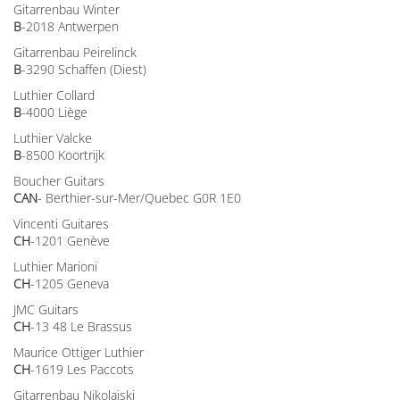
Gitarrenbau Winter
B
-2018 Antwerpen
Gitarrenbau Peirelinck
B
-3290 Schaffen (Diest)
Luthier Collard
B
-4000 Liège
Luthier Valcke
B
-8500 Koortrijk
Boucher Guitars
CAN
- Berthier-sur-Mer/Quebec G0R 1E0
Vincenti Guitares
CH
-1201 Genève
Luthier Marioni
CH
-1205 Geneva
JMC Guitars
CH
-13 48 Le Brassus
Maurice Ottiger Luthier
CH
-1619 Les Paccots
Gitarrenbau Nikolaiski