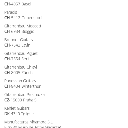
CH
-4057 Basel
Paradis
CH
-5412 Gebenstorf
Gitarrenbau Moccetti
CH
-6934 Bioggio
Brunner Guitars
CH
-7543 Lavin
Gitarrenbau Piguet
CH
-7554 Sent
Gitarrenbau Chiavi
CH
-8005 Zürich
Runesson Guitars
CH
-8404 Winterthur
Gitarrenbau Prochazka
CZ
-15000 Praha 5
Kehlet Guitars
DK
-4340 Tølløse
Manufacturas Alhambra S.L.
E
-3830 Muro de Alcoy (Alicante)