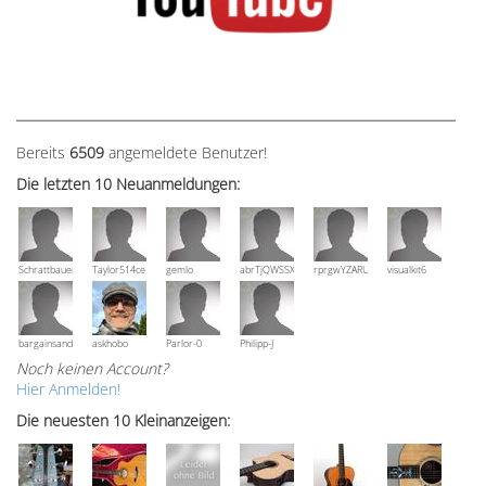
Bereits
6509
angemeldete Benutzer!
Die letzten 10 Neuanmeldungen:
Schrattbauer
Taylor514ce
gemlo
abrTjQWSSXuVznPolE
rprgwYZARUTZQyCWESpD
visualkit6
bargainsandmore
askhobo
Parlor-0
Philipp-J
Noch keinen Account?
Hier Anmelden!
Die neuesten 10 Kleinanzeigen: