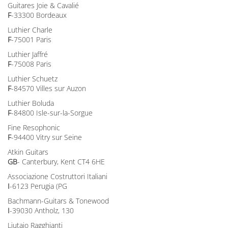
Guitares Joie & Cavalié
F
-33300 Bordeaux
Luthier Charle
F
-75001 Paris
Luthier Jaffré
F
-75008 Paris
Luthier Schuetz
F
-84570 Villes sur Auzon
Luthier Boluda
F
-84800 Isle-sur-la-Sorgue
Fine Resophonic
F
-94400 Vitry sur Seine
Atkin Guitars
GB
- Canterbury, Kent CT4 6HE
Associazione Costruttori Italiani
I
-6123 Perugia (PG
Bachmann-Guitars & Tonewood
I
-39030 Antholz, 130
Liutaio Ragghianti