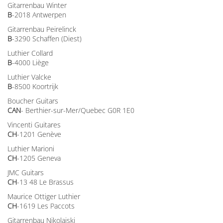
Gitarrenbau Winter
B
-2018 Antwerpen
Gitarrenbau Peirelinck
B
-3290 Schaffen (Diest)
Luthier Collard
B
-4000 Liège
Luthier Valcke
B
-8500 Koortrijk
Boucher Guitars
CAN
- Berthier-sur-Mer/Quebec G0R 1E0
Vincenti Guitares
CH
-1201 Genève
Luthier Marioni
CH
-1205 Geneva
JMC Guitars
CH
-13 48 Le Brassus
Maurice Ottiger Luthier
CH
-1619 Les Paccots
Gitarrenbau Nikolaiski