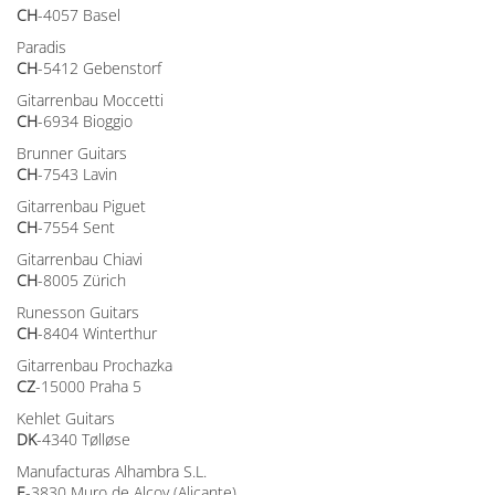
CH
-4057 Basel
Paradis
CH
-5412 Gebenstorf
Gitarrenbau Moccetti
CH
-6934 Bioggio
Brunner Guitars
CH
-7543 Lavin
Gitarrenbau Piguet
CH
-7554 Sent
Gitarrenbau Chiavi
CH
-8005 Zürich
Runesson Guitars
CH
-8404 Winterthur
Gitarrenbau Prochazka
CZ
-15000 Praha 5
Kehlet Guitars
DK
-4340 Tølløse
Manufacturas Alhambra S.L.
E
-3830 Muro de Alcoy (Alicante)