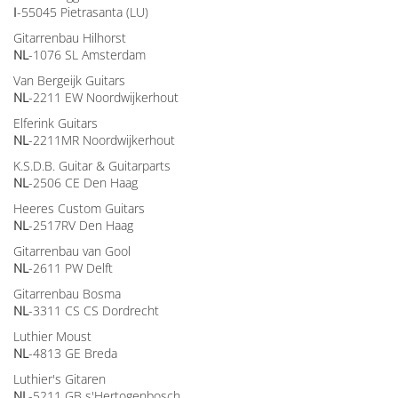
I
-55045 Pietrasanta (LU)
Gitarrenbau Hilhorst
NL
-1076 SL Amsterdam
Van Bergeijk Guitars
NL
-2211 EW Noordwijkerhout
Elferink Guitars
NL
-2211MR Noordwijkerhout
K.S.D.B. Guitar & Guitarparts
NL
-2506 CE Den Haag
Heeres Custom Guitars
NL
-2517RV Den Haag
Gitarrenbau van Gool
NL
-2611 PW Delft
Gitarrenbau Bosma
NL
-3311 CS CS Dordrecht
Luthier Moust
NL
-4813 GE Breda
Luthier's Gitaren
NL
-5211 GB s'Hertogenbosch