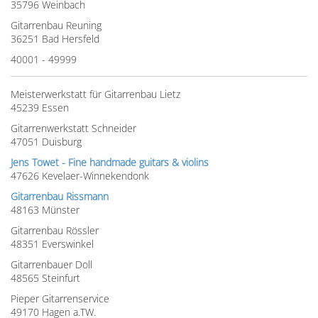
35796 Weinbach
Gitarrenbau Reuning
36251 Bad Hersfeld
40001 - 49999
Meisterwerkstatt für Gitarrenbau Lietz
45239 Essen
Gitarrenwerkstatt Schneider
47051 Duisburg
Jens Towet - Fine handmade guitars & violins
47626 Kevelaer-Winnekendonk
Gitarrenbau Rissmann
48163 Münster
Gitarrenbau Rössler
48351 Everswinkel
Gitarrenbauer Doll
48565 Steinfurt
Pieper Gitarrenservice
49170 Hagen a.TW.