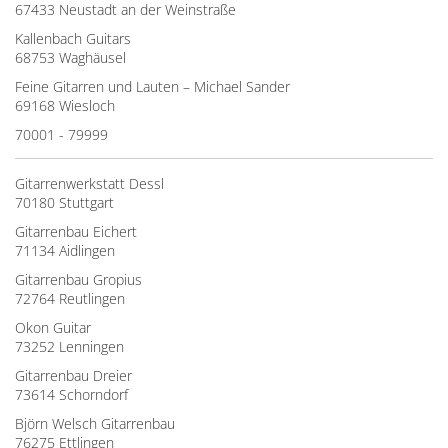
67433 Neustadt an der Weinstraße
Kallenbach Guitars
68753 Waghäusel
Feine Gitarren und Lauten – Michael Sander
69168 Wiesloch
70001 - 79999
Gitarrenwerkstatt Dessl
70180 Stuttgart
Gitarrenbau Eichert
71134 Aidlingen
Gitarrenbau Gropius
72764 Reutlingen
Okon Guitar
73252 Lenningen
Gitarrenbau Dreier
73614 Schorndorf
Björn Welsch Gitarrenbau
76275 Ettlingen