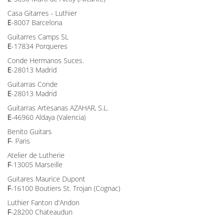
Casa Gitarres - Luthier
E
-8007 Barcelona
Guitarres Camps SL
E
-17834 Porqueres
Conde Hermanos Suces.
E
-28013 Madrid
Guitarras Conde
E
-28013 Madrid
Guitarras Artesanas AZAHAR, S.L.
E
-46960 Aldaya (Valencia)
Benito Guitars
F
- Paris
Atelier de Lutherie
F
-13005 Marseille
Guitares Maurice Dupont
F
-16100 Boutiers St. Trojan (Cognac)
Luthier Fanton d'Andon
F
-28200 Chateaudun