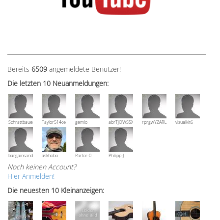
Bereits
6509
angemeldete Benutzer!
Die letzten 10 Neuanmeldungen:
Schrattbauer
Taylor514ce
gemlo
abrTjQWSSXuVznPolE
rprgwYZARUTZQyCWESpD
visualkit6
bargainsandmore
askhobo
Parlor-0
Philipp-J
Noch keinen Account?
Hier Anmelden!
Die neuesten 10 Kleinanzeigen: