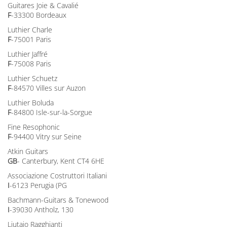
Guitares Joie & Cavalié
F
-33300 Bordeaux
Luthier Charle
F
-75001 Paris
Luthier Jaffré
F
-75008 Paris
Luthier Schuetz
F
-84570 Villes sur Auzon
Luthier Boluda
F
-84800 Isle-sur-la-Sorgue
Fine Resophonic
F
-94400 Vitry sur Seine
Atkin Guitars
GB
- Canterbury, Kent CT4 6HE
Associazione Costruttori Italiani
I
-6123 Perugia (PG
Bachmann-Guitars & Tonewood
I
-39030 Antholz, 130
Liutaio Ragghianti