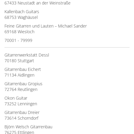
67433 Neustadt an der Weinstraße
Kallenbach Guitars
68753 Waghäusel
Feine Gitarren und Lauten – Michael Sander
69168 Wiesloch
70001 - 79999
Gitarrenwerkstatt Dessl
70180 Stuttgart
Gitarrenbau Eichert
71134 Aidlingen
Gitarrenbau Gropius
72764 Reutlingen
Okon Guitar
73252 Lenningen
Gitarrenbau Dreier
73614 Schorndorf
Björn Welsch Gitarrenbau
76275 Ettlingen