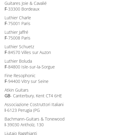
Guitares Joie & Cavalié
F
-33300 Bordeaux
Luthier Charle
F
-75001 Paris
Luthier Jaffré
F
-75008 Paris
Luthier Schuetz
F
-84570 Villes sur Auzon
Luthier Boluda
F
-84800 Isle-sur-la-Sorgue
Fine Resophonic
F
-94400 Vitry sur Seine
Atkin Guitars
GB
- Canterbury, Kent CT4 6HE
Associazione Costruttori Italiani
I
-6123 Perugia (PG
Bachmann-Guitars & Tonewood
I
-39030 Antholz, 130
Liutaio Ragghianti