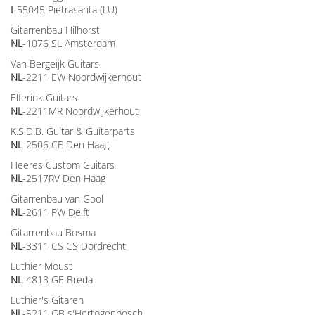
I
-55045 Pietrasanta (LU)
Gitarrenbau Hilhorst
NL
-1076 SL Amsterdam
Van Bergeijk Guitars
NL
-2211 EW Noordwijkerhout
Elferink Guitars
NL
-2211MR Noordwijkerhout
K.S.D.B. Guitar & Guitarparts
NL
-2506 CE Den Haag
Heeres Custom Guitars
NL
-2517RV Den Haag
Gitarrenbau van Gool
NL
-2611 PW Delft
Gitarrenbau Bosma
NL
-3311 CS CS Dordrecht
Luthier Moust
NL
-4813 GE Breda
Luthier's Gitaren
NL
-5211 GB s'Hertogenbosch