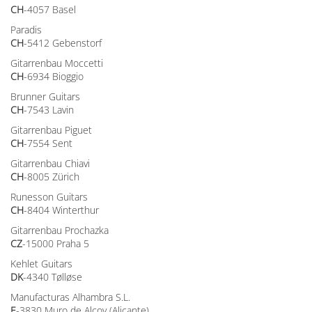
CH
-4057 Basel
Paradis
CH
-5412 Gebenstorf
Gitarrenbau Moccetti
CH
-6934 Bioggio
Brunner Guitars
CH
-7543 Lavin
Gitarrenbau Piguet
CH
-7554 Sent
Gitarrenbau Chiavi
CH
-8005 Zürich
Runesson Guitars
CH
-8404 Winterthur
Gitarrenbau Prochazka
CZ
-15000 Praha 5
Kehlet Guitars
DK
-4340 Tølløse
Manufacturas Alhambra S.L.
E
-3830 Muro de Alcoy (Alicante)