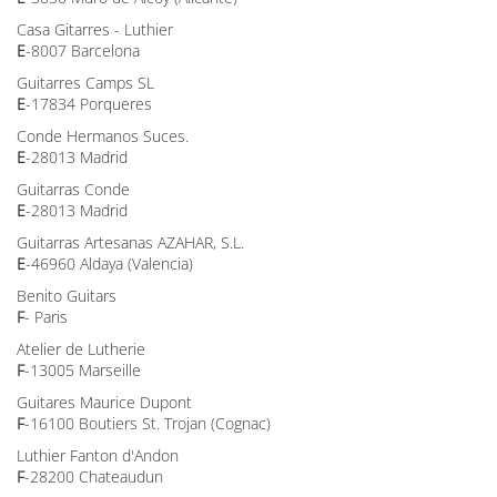
Casa Gitarres - Luthier
E
-8007 Barcelona
Guitarres Camps SL
E
-17834 Porqueres
Conde Hermanos Suces.
E
-28013 Madrid
Guitarras Conde
E
-28013 Madrid
Guitarras Artesanas AZAHAR, S.L.
E
-46960 Aldaya (Valencia)
Benito Guitars
F
- Paris
Atelier de Lutherie
F
-13005 Marseille
Guitares Maurice Dupont
F
-16100 Boutiers St. Trojan (Cognac)
Luthier Fanton d'Andon
F
-28200 Chateaudun