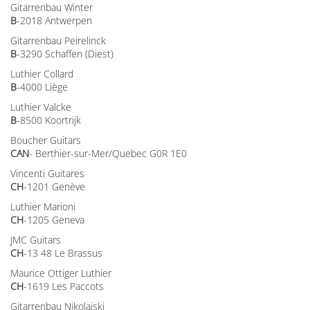
Gitarrenbau Winter
B
-2018 Antwerpen
Gitarrenbau Peirelinck
B
-3290 Schaffen (Diest)
Luthier Collard
B
-4000 Liège
Luthier Valcke
B
-8500 Koortrijk
Boucher Guitars
CAN
- Berthier-sur-Mer/Quebec G0R 1E0
Vincenti Guitares
CH
-1201 Genève
Luthier Marioni
CH
-1205 Geneva
JMC Guitars
CH
-13 48 Le Brassus
Maurice Ottiger Luthier
CH
-1619 Les Paccots
Gitarrenbau Nikolaiski