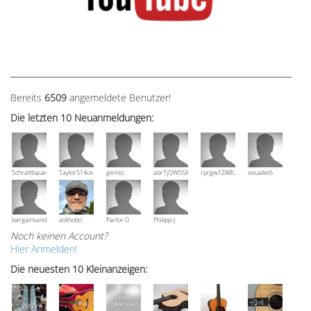
Bereits
6509
angemeldete Benutzer!
Die letzten 10 Neuanmeldungen:
Schrattbauer
Taylor514ce
gemlo
abrTjQWSSXuVznPolE
rprgwYZARUTZQyCWESpD
visualkit6
bargainsandmore
askhobo
Parlor-0
Philipp-J
Noch keinen Account?
Hier Anmelden!
Die neuesten 10 Kleinanzeigen: