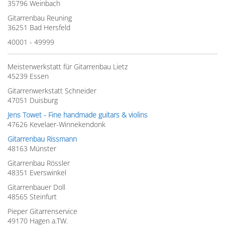
35796 Weinbach
Gitarrenbau Reuning
36251 Bad Hersfeld
40001 - 49999
Meisterwerkstatt für Gitarrenbau Lietz
45239 Essen
Gitarrenwerkstatt Schneider
47051 Duisburg
Jens Towet - Fine handmade guitars & violins
47626 Kevelaer-Winnekendonk
Gitarrenbau Rissmann
48163 Münster
Gitarrenbau Rössler
48351 Everswinkel
Gitarrenbauer Doll
48565 Steinfurt
Pieper Gitarrenservice
49170 Hagen a.TW.