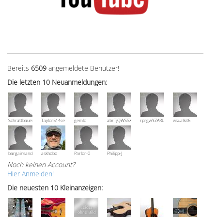
Bereits
6509
angemeldete Benutzer!
Die letzten 10 Neuanmeldungen:
Schrattbauer
Taylor514ce
gemlo
abrTjQWSSXuVznPolE
rprgwYZARUTZQyCWESpD
visualkit6
bargainsandmore
askhobo
Parlor-0
Philipp-J
Noch keinen Account?
Hier Anmelden!
Die neuesten 10 Kleinanzeigen: