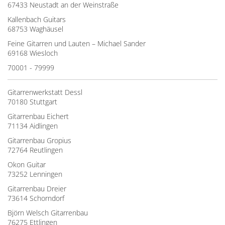
67433 Neustadt an der Weinstraße
Kallenbach Guitars
68753 Waghäusel
Feine Gitarren und Lauten – Michael Sander
69168 Wiesloch
70001 - 79999
Gitarrenwerkstatt Dessl
70180 Stuttgart
Gitarrenbau Eichert
71134 Aidlingen
Gitarrenbau Gropius
72764 Reutlingen
Okon Guitar
73252 Lenningen
Gitarrenbau Dreier
73614 Schorndorf
Björn Welsch Gitarrenbau
76275 Ettlingen