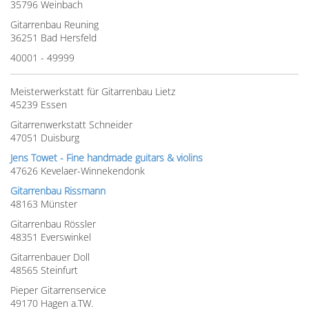
35796 Weinbach
Gitarrenbau Reuning
36251 Bad Hersfeld
40001 - 49999
Meisterwerkstatt für Gitarrenbau Lietz
45239 Essen
Gitarrenwerkstatt Schneider
47051 Duisburg
Jens Towet - Fine handmade guitars & violins
47626 Kevelaer-Winnekendonk
Gitarrenbau Rissmann
48163 Münster
Gitarrenbau Rössler
48351 Everswinkel
Gitarrenbauer Doll
48565 Steinfurt
Pieper Gitarrenservice
49170 Hagen a.TW.