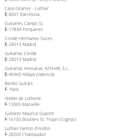
Casa Gitarres - Luthier
E
-8007 Barcelona
Guitarres Camps SL
E
-17834 Porqueres
Conde Hermanos Suces.
E
-28013 Madrid
Guitarras Conde
E
-28013 Madrid
Guitarras Artesanas AZAHAR, S.L.
E
-46960 Aldaya (Valencia)
Benito Guitars
F
- Paris
Atelier de Lutherie
F
-13005 Marseille
Guitares Maurice Dupont
F
-16100 Boutiers St. Trojan (Cognac)
Luthier Fanton d'Andon
F
-28200 Chateaudun