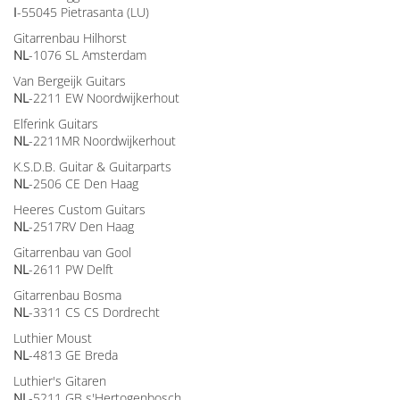
I
-55045 Pietrasanta (LU)
Gitarrenbau Hilhorst
NL
-1076 SL Amsterdam
Van Bergeijk Guitars
NL
-2211 EW Noordwijkerhout
Elferink Guitars
NL
-2211MR Noordwijkerhout
K.S.D.B. Guitar & Guitarparts
NL
-2506 CE Den Haag
Heeres Custom Guitars
NL
-2517RV Den Haag
Gitarrenbau van Gool
NL
-2611 PW Delft
Gitarrenbau Bosma
NL
-3311 CS CS Dordrecht
Luthier Moust
NL
-4813 GE Breda
Luthier's Gitaren
NL
-5211 GB s'Hertogenbosch