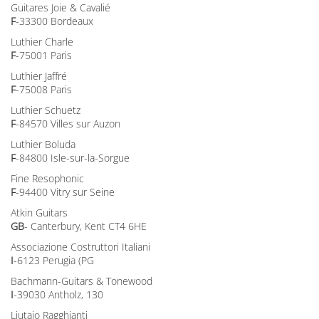
Guitares Joie & Cavalié
F
-33300 Bordeaux
Luthier Charle
F
-75001 Paris
Luthier Jaffré
F
-75008 Paris
Luthier Schuetz
F
-84570 Villes sur Auzon
Luthier Boluda
F
-84800 Isle-sur-la-Sorgue
Fine Resophonic
F
-94400 Vitry sur Seine
Atkin Guitars
GB
- Canterbury, Kent CT4 6HE
Associazione Costruttori Italiani
I
-6123 Perugia (PG
Bachmann-Guitars & Tonewood
I
-39030 Antholz, 130
Liutaio Ragghianti