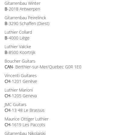
Gitarrenbau Winter
B
-2018 Antwerpen
Gitarrenbau Peirelinck
B
-3290 Schaffen (Diest)
Luthier Collard
B
-4000 Liège
Luthier Valcke
B
-8500 Koortrijk
Boucher Guitars
CAN
- Berthier-sur-Mer/Quebec G0R 1E0
Vincenti Guitares
CH
-1201 Genève
Luthier Marioni
CH
-1205 Geneva
JMC Guitars
CH
-13 48 Le Brassus
Maurice Ottiger Luthier
CH
-1619 Les Paccots
Gitarrenbau Nikolaiski