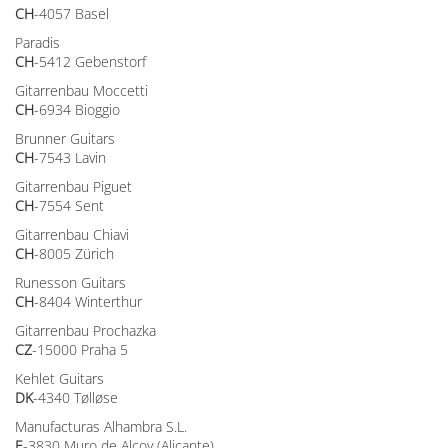
CH
-4057 Basel
Paradis
CH
-5412 Gebenstorf
Gitarrenbau Moccetti
CH
-6934 Bioggio
Brunner Guitars
CH
-7543 Lavin
Gitarrenbau Piguet
CH
-7554 Sent
Gitarrenbau Chiavi
CH
-8005 Zürich
Runesson Guitars
CH
-8404 Winterthur
Gitarrenbau Prochazka
CZ
-15000 Praha 5
Kehlet Guitars
DK
-4340 Tølløse
Manufacturas Alhambra S.L.
E
-3830 Muro de Alcoy (Alicante)