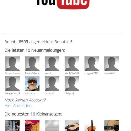
Bereits
6509
angemeldete Benutzer!
Die letzten 10 Neuanmeldungen:
Schrattbauer
Taylor514ce
gemlo
abrTjQWSSXuVznPolE
rprgwYZARUTZQyCWESpD
visualkit6
bargainsandmore
askhobo
Parlor-0
Philipp-J
Noch keinen Account?
Hier Anmelden!
Die neuesten 10 Kleinanzeigen: