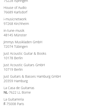
75228 Ispringen
House of Audio
76689 Karlsdorf
i-musicnetwork
97268 Kirchheim
in-tune-musik
48145 Münster
Jimmys Musikladen GmbH
72074 Tübingen
Just Acoustic Guitar & Books
10178 Berlin
Just Acoustic Guitars GmbH
10719 Berlin
Just Guitars & Basses Hamburg GmbH
20359 Hamburg
La Casa de Guitarras
NL
-7622 LL Borne
La Guitarreria
F
-75008 Paris