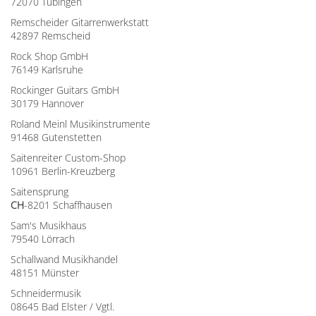
72070 Tübingen
Remscheider Gitarrenwerkstatt
42897 Remscheid
Rock Shop GmbH
76149 Karlsruhe
Rockinger Guitars GmbH
30179 Hannover
Roland Meinl Musikinstrumente
91468 Gutenstetten
Saitenreiter Custom-Shop
10961 Berlin-Kreuzberg
Saitensprung
CH
-8201 Schaffhausen
Sam's Musikhaus
79540 Lörrach
Schallwand Musikhandel
48151 Münster
Schneidermusik
08645 Bad Elster / Vgtl.