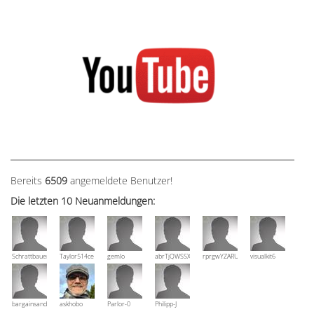
Bereits
6509
angemeldete Benutzer!
Die letzten 10 Neuanmeldungen:
Schrattbauer
Taylor514ce
gemlo
abrTjQWSSXuVznPolE
rprgwYZARUTZQyCWESpD
visualkit6
bargainsandmore
askhobo
Parlor-0
Philipp-J