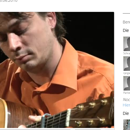
3.06.2010
Ber
Die
Schra
rprg
Parlo
Noc
Hie
Die