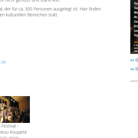
, der für ca. 300 Personen ausgelegt ist. Hier finden
n kulturellen Bereichen statt.
»» B
r.de
»» 
 Festival -
ekou Kouyarté