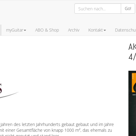
Go!
myGuitar
ABO & Shop
Archiv
Kontakt
Datenschut
A
4
Jahren des letzten Jahrhunderts gebaut gebaut und im Jahre
mit einer Gesamtfläche von knapp 1000 m², das ehemals zu
t nicht genutzt und stand leer.