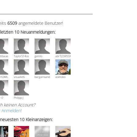
eits
6509
angemeldete Benutzer!
 letzten 10 Neuanmeldungen:
ttbauer
Taylor514ce
gemlo
abrTjQWSSXuVznPolE
wYZARUTZQyCWESpD
visualkit6
bargainsandmore
askhobo
r-0
Philipp-J
h keinen Account?
r Anmelden!
 neuesten 10 Kleinanzeigen: