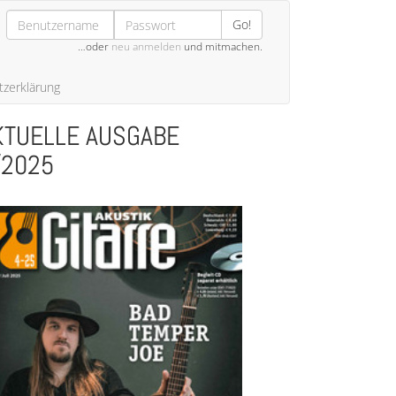
Go!
…oder
neu anmelden
und mitmachen.
zerklärung
KTUELLE AUSGABE
/2025