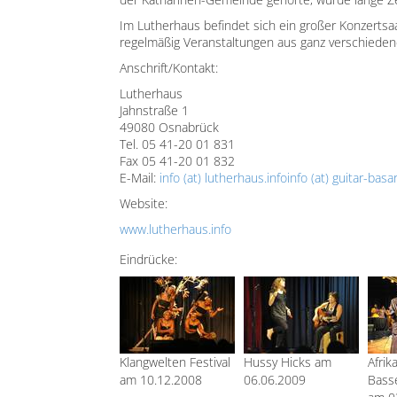
Im Lutherhaus befindet sich ein großer Konzertsaal
regelmäßig Veranstaltungen aus ganz verschiedene
Anschrift/Kontakt:
Lutherhaus
Jahnstraße 1
49080 Osnabrück
Tel. 05 41-20 01 831
Fax 05 41-20 01 832
E-Mail:
info (at) lutherhaus.info
info (at) guitar-basa
Website:
www.lutherhaus.info
Eindrücke:
Klangwelten Festival
Hussy Hicks am
Afrika
am 10.12.2008
06.06.2009
Bass