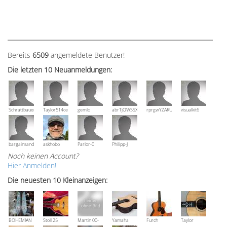
Bereits
6509
angemeldete Benutzer!
Die letzten 10 Neuanmeldungen:
Schrattbauer
Taylor514ce
gemlo
abrTjQWSSXuVznPolE
rprgwYZARUTZQyCWESpD
visualkit6
bargainsandmore
askhobo
Parlor-0
Philipp-J
Noch keinen Account?
Hier Anmelden!
Die neuesten 10 Kleinanzeigen:
BOHEMIAN
Stoll 25
Martin 00-
Yamaha
Furch
Taylor
Rozawood
anniversary
18V, Bj 2016
NCX 900 R
Vintage 3
Grand