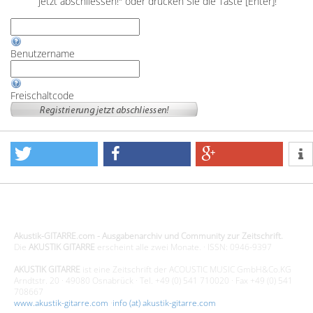
jetzt abschliessen!" oder drücken Sie die Taste [Enter]!
Benutzername
Freischaltcode
Design - Gestaltung - Umsetzung ©20015 MORENO media-it
Akustik-GITARRE.com - Ausgabenarchiv und Community zur Zeitschrift.
Die
AKUSTIK GITARRE
erscheint alle zwei Monate. · ISSN: 0946-9397
AKUSTIK GITARRE
ist eine Zeitschrift der ACOUSTIC MUSIC GmbH&Co.KG
Arndtstr. 20 · 49080 Osnabrück · Tel. +49 (0) 541 710020 · Fax +49 (0) 541
708667
www.akustik-gitarre.com
·
info (at) akustik-gitarre.com