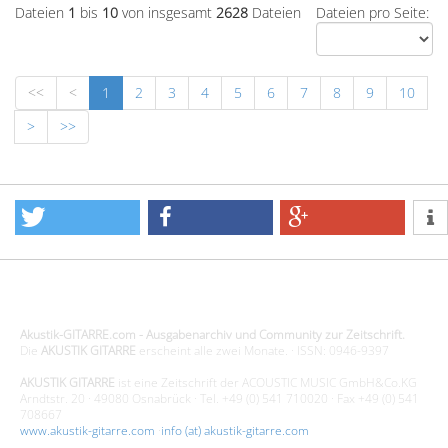
Dateien
1
bis
10
von insgesamt
2628
Dateien
Dateien pro Seite:
<<
<
1
2
3
4
5
6
7
8
9
10
>
>>
Design - Gestaltung - Umsetzung ©20015 MORENO media-it
Akustik-GITARRE.com - Ausgabenarchiv und Community zur Zeitschrift.
Die
AKUSTIK GITARRE
erscheint alle zwei Monate. · ISSN: 0946-9397
AKUSTIK GITARRE
ist eine Zeitschrift der ACOUSTIC MUSIC GmbH&Co.KG
Arndtstr. 20 · 49080 Osnabrück · Tel. +49 (0) 541 710020 · Fax +49 (0) 541
708667
www.akustik-gitarre.com
·
info (at) akustik-gitarre.com