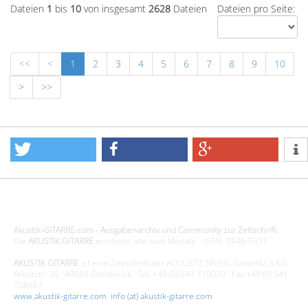
Dateien
1
bis
10
von insgesamt
2628
Dateien
Dateien pro Seite:
<<
<
1
2
3
4
5
6
7
8
9
10
>
>>
Design - Gestaltung - Umsetzung ©20015 MORENO media-it
Akustik-GITARRE.com - Ausgabenarchiv und Community zur Zeitschrift.
Die
AKUSTIK GITARRE
erscheint alle zwei Monate. · ISSN: 0946-9397
AKUSTIK GITARRE
ist eine Zeitschrift der ACOUSTIC MUSIC GmbH&Co.KG
Arndtstr. 20 · 49080 Osnabrück · Tel. +49 (0) 541 710020 · Fax +49 (0) 541
708667
www.akustik-gitarre.com
·
info (at) akustik-gitarre.com