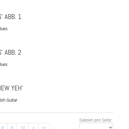
’ ABB. 1
lues
’ ABB. 2
lues
NEW YEH’
rish Guitar
Dateien pro Seite:
8
9
10
>
>>