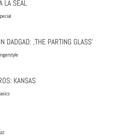
À LA SEAL
pecial
IN DADGAD: ‚THE PARTING GLASS’
ingerstyle
ROS: KANSAS
asics
azz