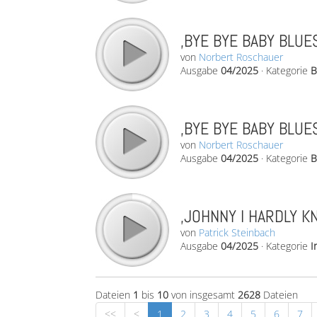
‚BYE BYE BABY BLUES
von
Norbert Roschauer
Ausgabe
04/2025
·
Kategorie
B
‚BYE BYE BABY BLUES
von
Norbert Roschauer
Ausgabe
04/2025
·
Kategorie
B
‚JOHNNY I HARDLY K
von
Patrick Steinbach
Ausgabe
04/2025
·
Kategorie
I
Dateien
1
bis
10
von insgesamt
2628
Dateien
<<
<
1
2
3
4
5
6
7