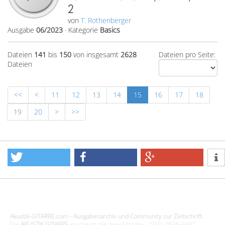
2
von
T. Rothenberger
Ausgabe
06/2023
·
Kategorie
Basics
Dateien
141
bis
150
von insgesamt
2628
Dateien pro Seite:
Dateien
<<
<
11
12
13
14
15
16
17
18
19
20
>
>>
Design - Gestaltung - Umsetzung ©20015 MORENO media-it
Akustik-GITARRE.com - Ausgabenarchiv und Community zur Zeitschrift.
Die
AKUSTIK GITARRE
erscheint alle zwei Monate. · ISSN: 0946-9397