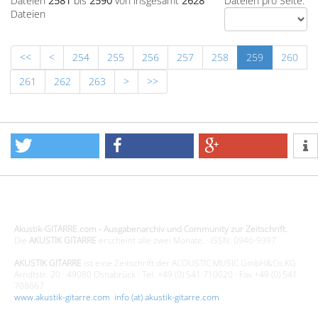
Dateien
2581
bis
2590
von insgesamt
2628
Dateien pro Seite:
Dateien
<<
<
254
255
256
257
258
259
260
261
262
263
>
>>
Design - Gestaltung - Umsetzung ©20015 MORENO media-it
Akustik-GITARRE.com - Ausgabenarchiv und Community zur Zeitschrift.
Die
AKUSTIK GITARRE
erscheint alle zwei Monate. · ISSN: 0946-9397
AKUSTIK GITARRE
ist eine Zeitschrift der ACOUSTIC MUSIC GmbH&Co.KG
Arndtstr. 20 · 49080 Osnabrück · Tel. +49 (0) 541 710020 · Fax +49 (0) 541
708667
www.akustik-gitarre.com
·
info (at) akustik-gitarre.com