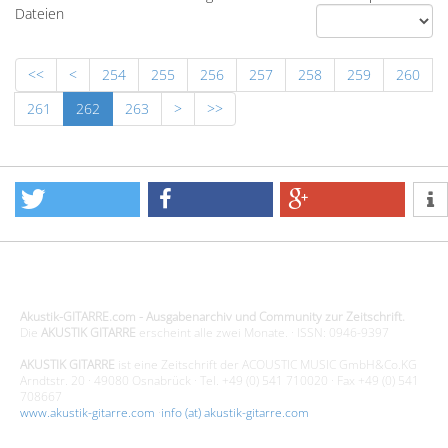
Dateien
<<
<
254
255
256
257
258
259
260
261
262
263
>
>>
Design - Gestaltung - Umsetzung ©20015 MORENO media-it
Akustik-GITARRE.com - Ausgabenarchiv und Community zur Zeitschrift.
Die
AKUSTIK GITARRE
erscheint alle zwei Monate. · ISSN: 0946-9397
AKUSTIK GITARRE
ist eine Zeitschrift der ACOUSTIC MUSIC GmbH&Co.KG
Arndtstr. 20 · 49080 Osnabrück · Tel. +49 (0) 541 710020 · Fax +49 (0) 541
708667
www.akustik-gitarre.com
·
info (at) akustik-gitarre.com