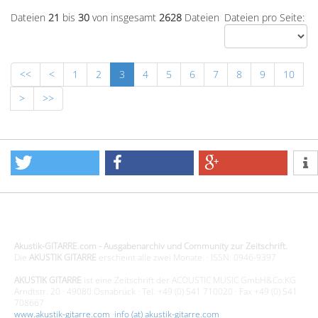
Dateien
21
bis
30
von insgesamt
2628
Dateien
Dateien pro Seite:
<<
<
1
2
3
4
5
6
7
8
9
10
>
>>
Design - Gestaltung - Umsetzung ©20015 MORENO media-it
Akustik-GITARRE.com - Ausgabenarchiv und Community zur Zeitschrift.
Die
AKUSTIK GITARRE
erscheint alle zwei Monate. · ISSN: 0946-9397
AKUSTIK GITARRE
ist eine Zeitschrift der ACOUSTIC MUSIC GmbH&Co.KG
Arndtstr. 20 · 49080 Osnabrück · Tel. +49 (0) 541 710020 · Fax +49 (0) 541
708667
www.akustik-gitarre.com
·
info (at) akustik-gitarre.com