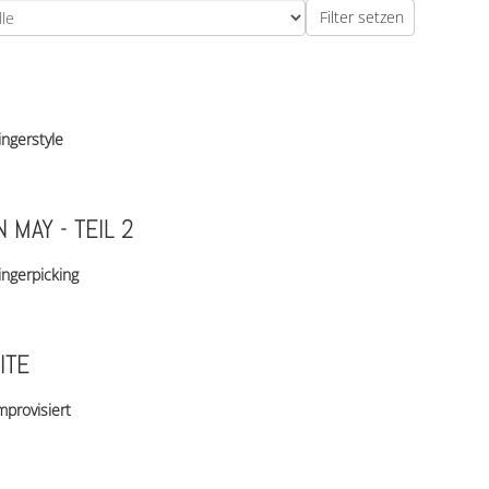
ingerstyle
 MAY - TEIL 2
ingerpicking
ITE
mprovisiert